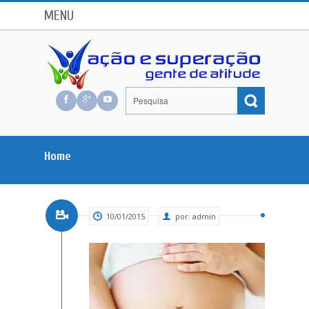
MENU
Home
10/01/2015
por:
admin